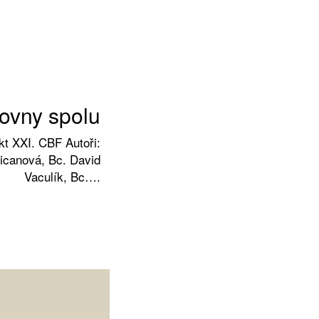
ovny spolu
kt XXI. CBF Autoři:
icanová, Bc. David
Vaculík, Bc….