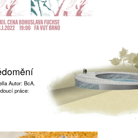
ědomění
lla Autor: BcA.
doucí práce: