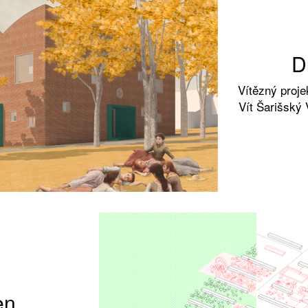
D
Vítězný proje
Vít Šarišský 
en