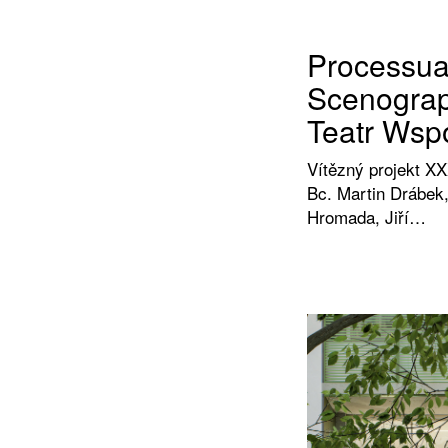
Processua
Scenograp
Teatr Wsp
Vítězný projekt XX
Bc. Martin Drábek,
Hromada, Jiří…