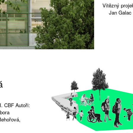
Vítězný proje
Jan Galac 
á
I. CBF Autoři:
bora
Řehořová,