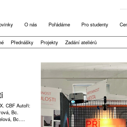
ovinky
O nás
Pořádáme
Pro studenty
Cen
né
Přednášky
Projekty
Zadání ateliérů
i
X. CBF Autoři:
ová, Bc.
elová, Bc….