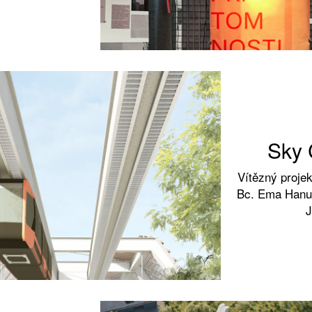
Sky 
Vítězný proje
Bc. Ema Hanuš
J