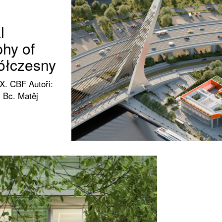
l
hy of
ółczesny
X. CBF Autoři:
 Bc. Matěj