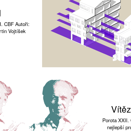
N
I. CBF Autoři:
tin Vojtíšek
Vítěz
Porota XXII.
nejlepší pr