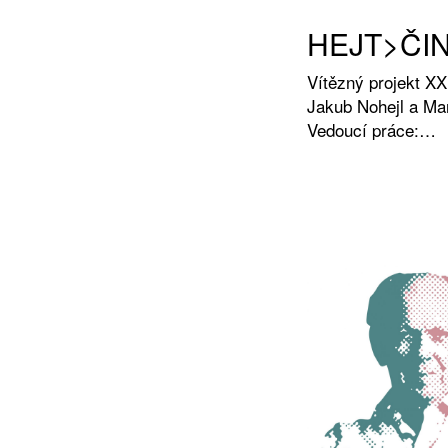
HEJT>ČI
Vítězný projekt XX
Jakub Nohejl a Mar
Vedoucí práce:…