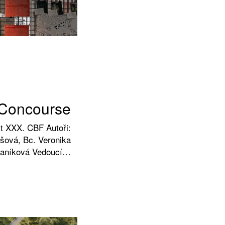
Concourse
kt XXX. CBF Autoři:
ová, Bc. Veronika
aníková Vedoucí…