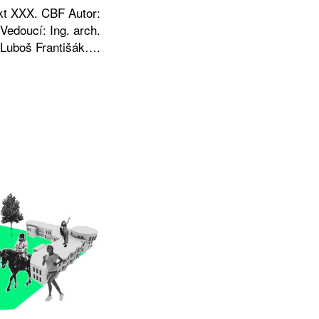
kt XXX. CBF Autor:
Vedoucí: Ing. arch.
Luboš Františák….