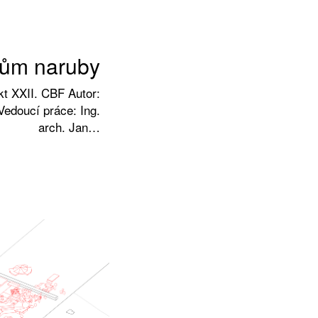
ům naruby
kt XXII. CBF Autor:
Vedoucí práce: Ing.
arch. Jan…